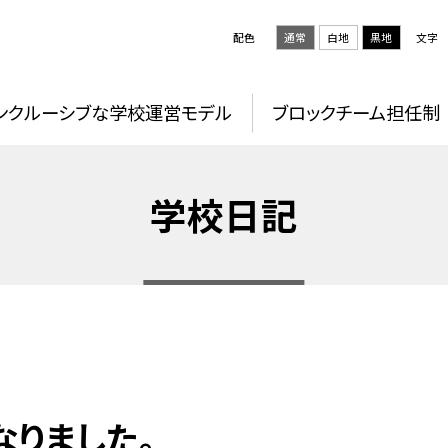
配色
通常
白地
黒地
文字
ンクルーシブな学校運営モデル
ブロックチーム担任制
学校日記
りました。