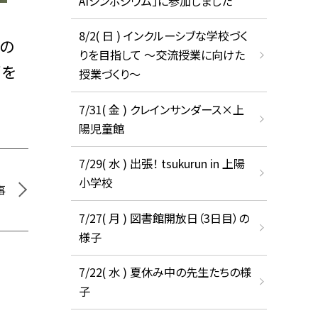
AIシンポジウム」に参加しました
8/2( 日 ) インクルーシブな学校づく
の
りを目指して ～交流授業に向けた
下を
授業づくり～
7/31( 金 ) クレインサンダース×上
陽児童館
7/29( 水 ) 出張！ tsukurun in 上陽
小学校
事
7/27( 月 ) 図書館開放日（3日目）の
様子
7/22( 水 ) 夏休み中の先生たちの様
子