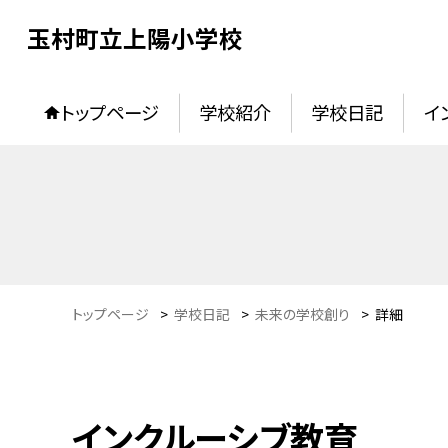
玉村町立上陽小学校
トップページ
学校紹介
学校日記
イ
トップページ
>
学校日記
>
未来の学校創り
>
詳細
インクルーシブ教育