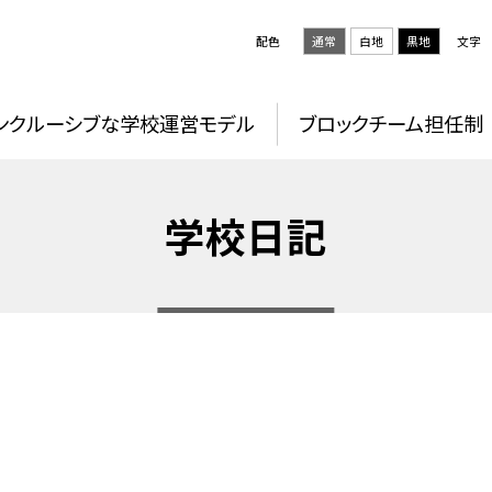
配色
通常
白地
黒地
文字
ンクルーシブな学校運営モデル
ブロックチーム担任制
学校日記