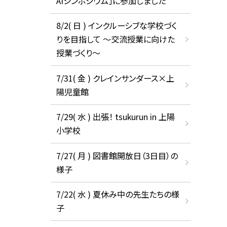
AIシンポジウム」に参加しました
8/2( 日 ) インクルーシブな学校づく
りを目指して ～交流授業に向けた
授業づくり～
7/31( 金 ) クレインサンダース×上
陽児童館
7/29( 水 ) 出張！ tsukurun in 上陽
小学校
7/27( 月 ) 図書館開放日（3日目）の
様子
7/22( 水 ) 夏休み中の先生たちの様
子