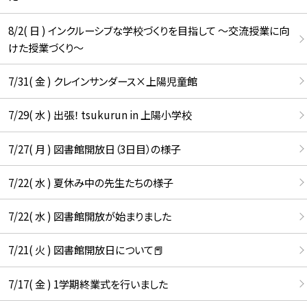
8/2( 日 ) インクルーシブな学校づくりを目指して ～交流授業に向
けた授業づくり～
7/31( 金 ) クレインサンダース×上陽児童館
7/29( 水 ) 出張！ tsukurun in 上陽小学校
7/27( 月 ) 図書館開放日（3日目）の様子
7/22( 水 ) 夏休み中の先生たちの様子
7/22( 水 ) 図書館開放が始まりました
7/21( 火 ) 図書館開放日について📕
7/17( 金 ) 1学期終業式を行いました