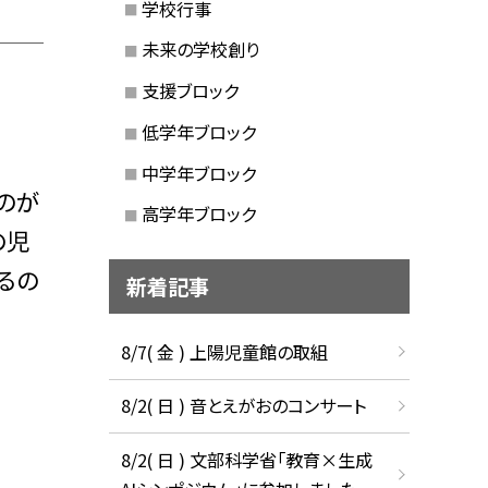
学校行事
未来の学校創り
支援ブロック
低学年ブロック
中学年ブロック
のが
高学年ブロック
の児
るの
新着記事
8/7( 金 ) 上陽児童館の取組
8/2( 日 ) 音とえがおのコンサート
8/2( 日 ) 文部科学省「教育×生成