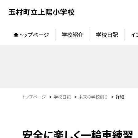
玉村町立上陽小学校
トップページ
学校紹介
学校日記
イ
トップページ
>
学校日記
>
未来の学校創り
>
詳細
安全に楽しく一輪車練習