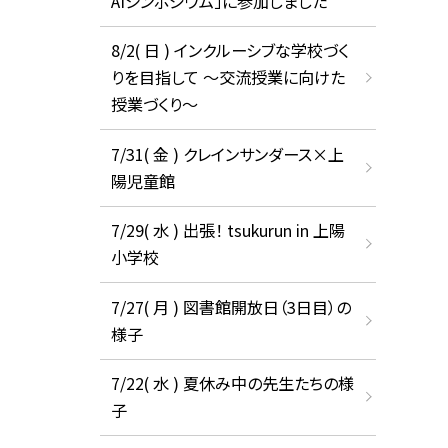
AIシンポジウム」に参加しました
8/2( 日 ) インクルーシブな学校づく
りを目指して ～交流授業に向けた
授業づくり～
7/31( 金 ) クレインサンダース×上
陽児童館
7/29( 水 ) 出張！ tsukurun in 上陽
小学校
7/27( 月 ) 図書館開放日（3日目）の
様子
7/22( 水 ) 夏休み中の先生たちの様
子