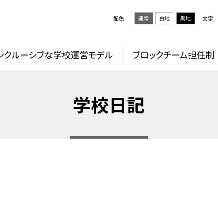
配色
通常
白地
黒地
文字
ンクルーシブな学校運営モデル
ブロックチーム担任制
学校日記