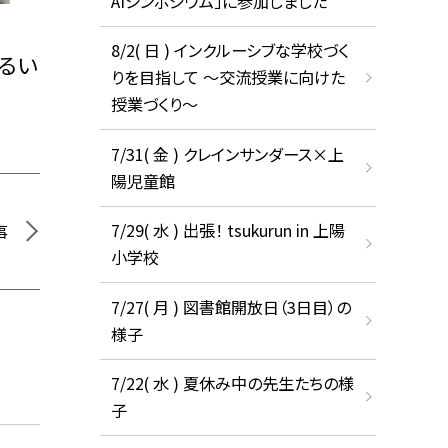
AIシンポジウム」に参加しました
8/2( 日 ) インクルーシブな学校づく
るい
りを目指して ～交流授業に向けた
授業づくり～
7/31( 金 ) クレインサンダース×上
陽児童館
7/29( 水 ) 出張！ tsukurun in 上陽
事
小学校
7/27( 月 ) 図書館開放日（3日目）の
様子
7/22( 水 ) 夏休み中の先生たちの様
子