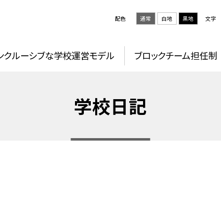
配色
通常
白地
黒地
文字
ンクルーシブな学校運営モデル
ブロックチーム担任制
学校日記