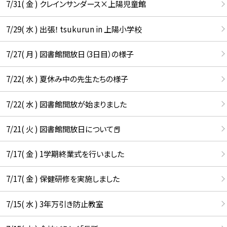
7/31( 金 ) クレインサンダース×上陽児童館
7/29( 水 ) 出張！ tsukurun in 上陽小学校
7/27( 月 ) 図書館開放日（3日目）の様子
7/22( 水 ) 夏休み中の先生たちの様子
7/22( 水 ) 図書館開放が始まりました
7/21( 火 ) 図書館開放日について📕
7/17( 金 ) 1学期終業式を行いました
7/17( 金 ) 保健研修を実施しました
7/15( 水 ) 3年万引き防止教室