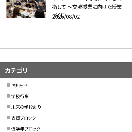
指して ～交流授業に向けた授業
づくり～
2026/08/02
カテゴリ
お知らせ
学校行事
未来の学校創り
支援ブロック
低学年ブロック