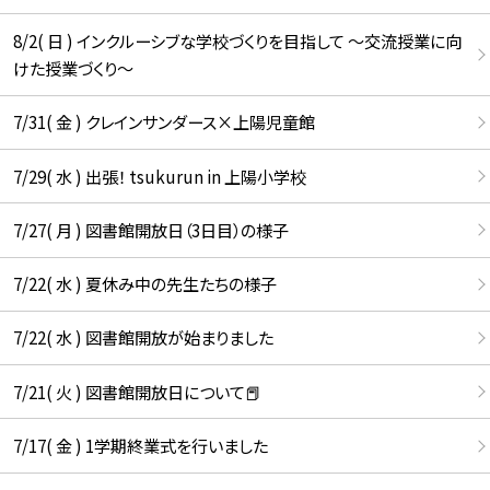
8/2( 日 ) インクルーシブな学校づくりを目指して ～交流授業に向
けた授業づくり～
7/31( 金 ) クレインサンダース×上陽児童館
7/29( 水 ) 出張！ tsukurun in 上陽小学校
7/27( 月 ) 図書館開放日（3日目）の様子
7/22( 水 ) 夏休み中の先生たちの様子
7/22( 水 ) 図書館開放が始まりました
7/21( 火 ) 図書館開放日について📕
7/17( 金 ) 1学期終業式を行いました