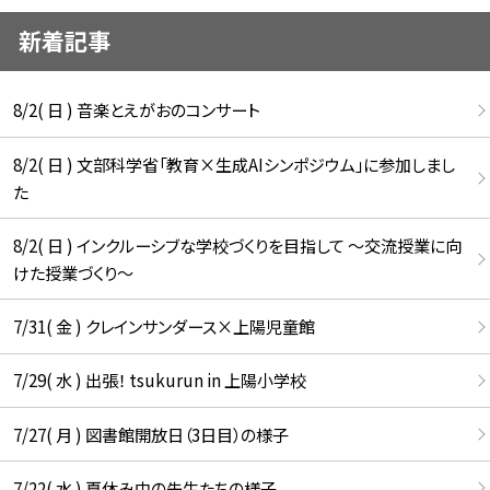
新着記事
8/2( 日 ) 音楽とえがおのコンサート
8/2( 日 ) 文部科学省「教育×生成AIシンポジウム」に参加しまし
た
8/2( 日 ) インクルーシブな学校づくりを目指して ～交流授業に向
けた授業づくり～
7/31( 金 ) クレインサンダース×上陽児童館
7/29( 水 ) 出張！ tsukurun in 上陽小学校
7/27( 月 ) 図書館開放日（3日目）の様子
7/22( 水 ) 夏休み中の先生たちの様子