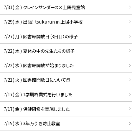
7/31( 金 ) クレインサンダース×上陽児童館
7/29( 水 ) 出張！ tsukurun in 上陽小学校
7/27( 月 ) 図書館開放日（3日目）の様子
7/22( 水 ) 夏休み中の先生たちの様子
7/22( 水 ) 図書館開放が始まりました
7/21( 火 ) 図書館開放日について📕
7/17( 金 ) 1学期終業式を行いました
7/17( 金 ) 保健研修を実施しました
7/15( 水 ) 3年万引き防止教室