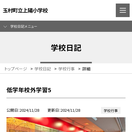
玉村町立上陽小学校
学校日記メニュー
学校日記
トップページ
>
学校日記
>
学校行事
>
詳細
低学年校外学習5
公開日
2024/11/28
更新日
2024/11/28
学校行事