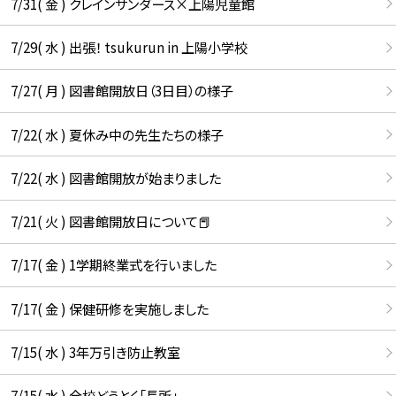
7/31( 金 ) クレインサンダース×上陽児童館
7/29( 水 ) 出張！ tsukurun in 上陽小学校
7/27( 月 ) 図書館開放日（3日目）の様子
7/22( 水 ) 夏休み中の先生たちの様子
7/22( 水 ) 図書館開放が始まりました
7/21( 火 ) 図書館開放日について📕
7/17( 金 ) 1学期終業式を行いました
7/17( 金 ) 保健研修を実施しました
7/15( 水 ) 3年万引き防止教室
7/15( 水 ) 全校どうとく「長所」