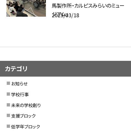
馬製作所・カルピスみらいのミュー
ジアム」
2025/03/18
カテゴリ
お知らせ
学校行事
未来の学校創り
支援ブロック
低学年ブロック