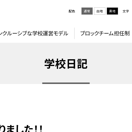
配色
通常
白地
黒地
文字
ンクルーシブな学校運営モデル
ブロックチーム担任制
学校日記
ました！！