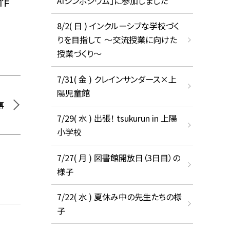
作
AIシンポジウム」に参加しました
8/2( 日 ) インクルーシブな学校づく
りを目指して ～交流授業に向けた
授業づくり～
7/31( 金 ) クレインサンダース×上
陽児童館
事
7/29( 水 ) 出張！ tsukurun in 上陽
小学校
7/27( 月 ) 図書館開放日（3日目）の
様子
7/22( 水 ) 夏休み中の先生たちの様
子