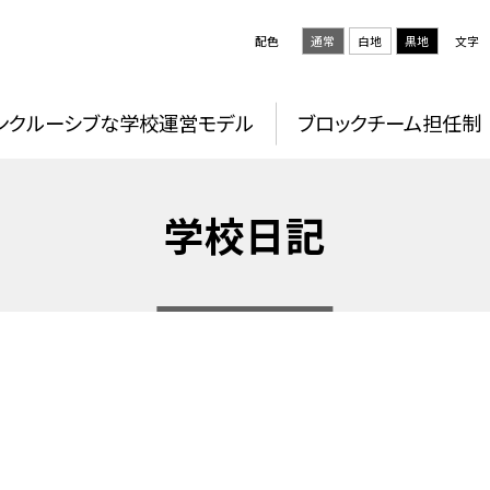
配色
通常
白地
黒地
文字
ンクルーシブな学校運営モデル
ブロックチーム担任制
学校日記