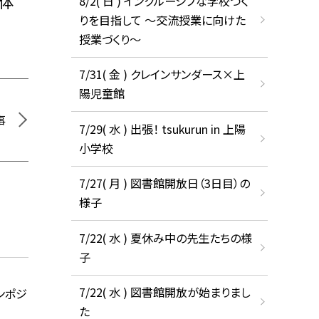
主体
8/2( 日 ) インクルーシブな学校づく
りを目指して ～交流授業に向けた
授業づくり～
7/31( 金 ) クレインサンダース×上
陽児童館
事
7/29( 水 ) 出張！ tsukurun in 上陽
小学校
7/27( 月 ) 図書館開放日（3日目）の
様子
7/22( 水 ) 夏休み中の先生たちの様
子
7/22( 水 ) 図書館開放が始まりまし
ンポジ
た