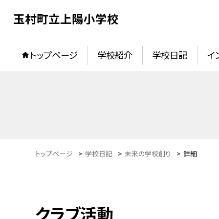
玉村町立上陽小学校
トップページ
学校紹介
学校日記
イ
トップページ
>
学校日記
>
未来の学校創り
>
詳細
クラブ活動