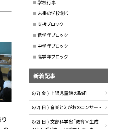
学校行事
未来の学校創り
支援ブロック
低学年ブロック
中学年ブロック
高学年ブロック
新着記事
8/7( 金 ) 上陽児童館の取組
8/2( 日 ) 音楽とえがおのコンサート
振り
8/2( 日 ) 文部科学省「教育×生成