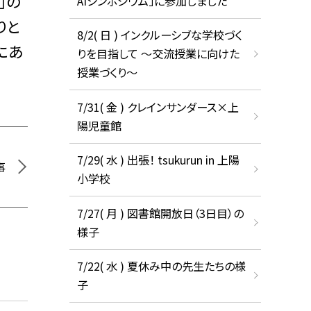
」の
AIシンポジウム」に参加しました
りと
8/2( 日 ) インクルーシブな学校づく
にあ
りを目指して ～交流授業に向けた
授業づくり～
7/31( 金 ) クレインサンダース×上
陽児童館
7/29( 水 ) 出張！ tsukurun in 上陽
事
小学校
7/27( 月 ) 図書館開放日（3日目）の
様子
7/22( 水 ) 夏休み中の先生たちの様
子