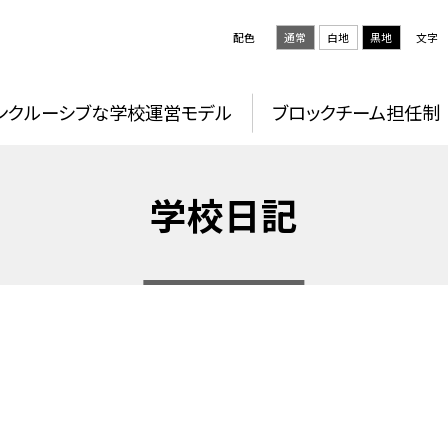
配色
通常
白地
黒地
文字
ンクルーシブな学校運営モデル
ブロックチーム担任制
学校日記