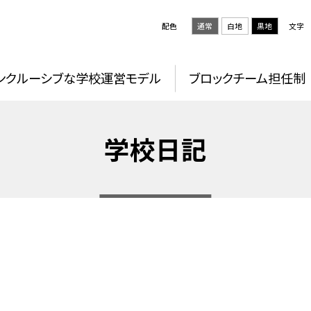
配色
通常
白地
黒地
文字
ンクルーシブな学校運営モデル
ブロックチーム担任制
学校日記