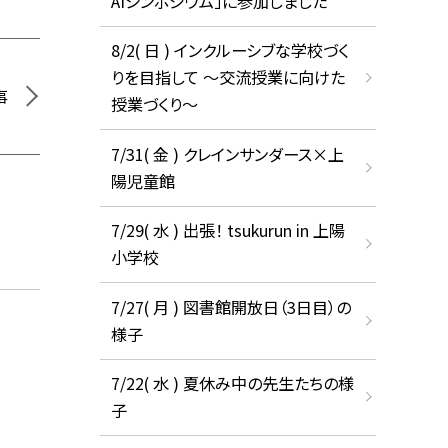
AIシンポジウム」に参加しました
8/2( 日 ) インクルーシブな学校づく
りを目指して ～交流授業に向けた
事
授業づくり～
7/31( 金 ) クレインサンダース×上
陽児童館
7/29( 水 ) 出張！ tsukurun in 上陽
小学校
7/27( 月 ) 図書館開放日（3日目）の
様子
7/22( 水 ) 夏休み中の先生たちの様
子