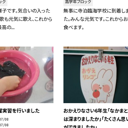
ック
高学年ブロック
様子です。気合いの入った
無事に寺泊臨海学校に到着し
歌も元気に歌え、これから
た。みんな元気です。これから
の...
食べます。
濯実習を行いました
おかえりなさい6年生「なかま
は深まりましたか」「たくさん思
07/08
07/08
ができましたか」