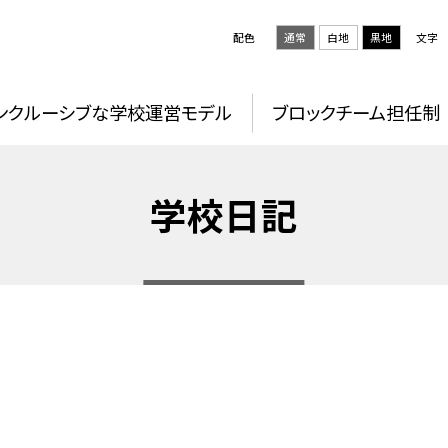
配色
通常
白地
黒地
文字
ンクルーシブな学校運営モデル
ブロックチーム担任制
学校日記