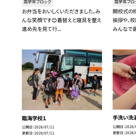
高学年ブロック
高学年ブロ
お弁当をおいしくいただきました。み
開校式の
んな笑顔です😊着替えと寝具を整え
挨拶や、校
進め先を見て行...
みんなで最高
手洗い洗
臨海学校１
公開日
2026/
公開日
2026/07/11
更新日
2026/
更新日
2026/07/11