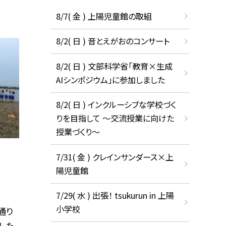
8/7( 金 ) 上陽児童館の取組
8/2( 日 ) 音とえがおのコンサート
8/2( 日 ) 文部科学省「教育×生成
AIシンポジウム」に参加しました
8/2( 日 ) インクルーシブな学校づく
りを目指して ～交流授業に向けた
授業づくり～
7/31( 金 ) クレインサンダース×上
陽児童館
7/29( 水 ) 出張！ tsukurun in 上陽
小学校
通り
した。