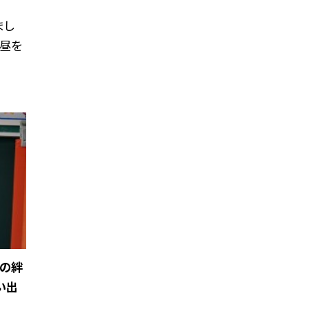
まし
お昼を
との絆
い出