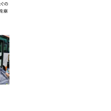
泳ぐの
を崩