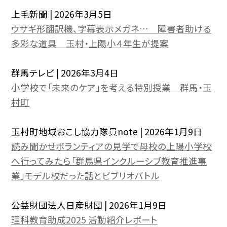
上毛新聞 | 2026年3月5日
ウサギ形翻訳機、字幕表示メガネ… 障害者助ける
多彩な道具 玉村・上陽小４年生が提案
群馬テレビ | 2026年3月4日
小学校で「未来のケア」を考える特別授業 群馬・玉
村町
玉村町地域おこし協力隊員note | 2026年1月9日
読み聞かせボランティアの見学で母校の上陽小学校
へ行ってみたら「群馬県インクルーシブ教育推進事
業」モデル校だった話とビブリオバトル
公益財団法人日産財団 | 2026年1月9日
理科教育助成2025 活動紹介レポート