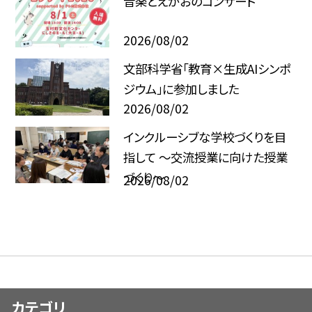
音楽とえがおのコンサート
2026/08/02
文部科学省「教育×生成AIシンポ
ジウム」に参加しました
2026/08/02
インクルーシブな学校づくりを目
指して ～交流授業に向けた授業
づくり～
2026/08/02
カテゴリ