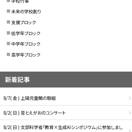
学校行事
未来の学校創り
支援ブロック
低学年ブロック
中学年ブロック
高学年ブロック
新着記事
8/7( 金 ) 上陽児童館の取組
8/2( 日 ) 音とえがおのコンサート
8/2( 日 ) 文部科学省「教育×生成AIシンポジウム」に参加しまし